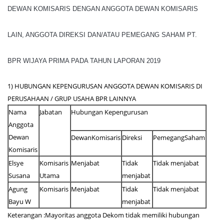
DEWAN KOMISARIS DENGAN ANGGOTA DEWAN KOMISARIS
LAIN, ANGGOTA DIREKSI DAN/ATAU PEMEGANG SAHAM PT.
BPR WIJAYA PRIMA PADA TAHUN LAPORAN 2019
1) HUBUNGAN KEPENGURUSAN ANGGOTA DEWAN KOMISARIS DI
PERUSAHAAN / GRUP USAHA BPR LAINNYA
Nama
Jabatan
Hubungan Kepengurusan
Anggota
Dewan
DewanKomisaris
Direksi
PemegangSaham
Komisaris
Elsye
Komisaris
Menjabat
Tidak
Tidak menjabat
Susana
Utama
menjabat
Agung
Komisaris
Menjabat
Tidak
Tidak menjabat
Bayu W
menjabat
Keterangan :Mayoritas anggota Dekom tidak memiliki hubungan