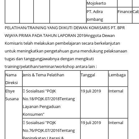
Mojokerto
PT. Adira
Finance
Ca
Jombang
PELATIHAN/TRAINING YANG DIIKUTI DEWAN KOMISARIS PT. BPR
WIJAYA PRIMA PADA TAHUN LAPORAN 2019Anggota Dewan
Komisaris telah melakukan pembelajaran secara berkelanjutan
untuk meningkatkan pengetahuan guna mendukung pelaksanaan
tugas dan tanggungjawabnya dengan mengikuti
training/pelatihan/seminar/workshop antara lain :
Nama
Jenis & Tema Pelatihan
Tanggal
Lembaga
Direksi
Elsye
 Sosialisasi "POJK
19 Juli 2019
Internal
Susana
No.18/POJK.07/2018Tentang
Layanan Pengaduan
Konsumen"
 Sosialisasi "POJK
19 Juli 2019
Internal
No.76/POJK.07/2016Tentang
Peningkatan Literasi &