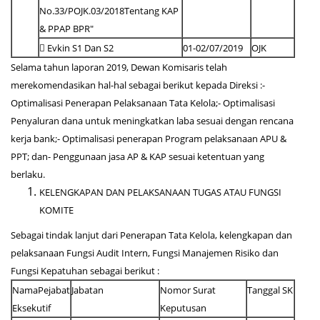
No.33/POJK.03/2018Tentang KAP
& PPAP BPR"
 Evkin S1 Dan S2
01-02/07/2019
OJK
Selama tahun laporan 2019, Dewan Komisaris telah
merekomendasikan hal-hal sebagai berikut kepada Direksi :-
Optimalisasi Penerapan Pelaksanaan Tata Kelola;- Optimalisasi
Penyaluran dana untuk meningkatkan laba sesuai dengan rencana
kerja bank;- Optimalisasi penerapan Program pelaksanaan APU &
PPT; dan- Penggunaan jasa AP & KAP sesuai ketentuan yang
berlaku.
KELENGKAPAN DAN PELAKSANAAN TUGAS ATAU FUNGSI
KOMITE
Sebagai tindak lanjut dari Penerapan Tata Kelola, kelengkapan dan
pelaksanaan Fungsi Audit Intern, Fungsi Manajemen Risiko dan
Fungsi Kepatuhan sebagai berikut :
NamaPejabat
Jabatan
Nomor Surat
Tanggal SK
Eksekutif
Keputusan