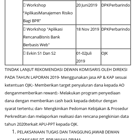
 Workshop
20 Juni2019
DPKPerbarindo
“AplikasiManajemen Risiko
Bagi BPR”
 Workshop "Aplikasi
18 Nov 2019
DPKPerbarindo
RencanaBisnis Bank
Berbasis Web"
 Evkin S1 Dan S2
01-02Juli
OJK
2019
TINDAK LANJUT REKOMENDASI DEWAN KOMISARIS OLEH DIREKSI
PADA TAHUN LAPORAN 2019- Menggunakan jasa AP & KAP sesuai
ketentuan OJK;- Memberikan target penyaluran dana kepada AO
denganmemberikan reward;- Melakukan program penyediaan
dana dengan memberikan cash back kepada debitur dengan
syarat tertentu; dan- Mengkinikan Pedoman Kebijakan & Prosedur
Perkreditan dan melaporkan realisasi dan rencana pengkinian data
tahun 2020terkait APU-PPT kepada OJK.
PELAKSANAAN TUGAS DAN TANGGUNG JAWAB DEWAN
KOMISARIS PT. BPR WIJAYA PRIMA