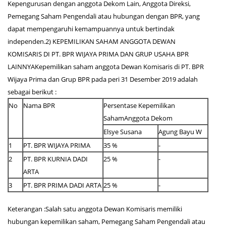
Kepengurusan dengan anggota Dekom Lain, Anggota Direksi,
Pemegang Saham Pengendali atau hubungan dengan BPR, yang
dapat mempengaruhi kemampuannya untuk bertindak
independen.2) KEPEMILIKAN SAHAM ANGGOTA DEWAN
KOMISARIS DI PT. BPR WIJAYA PRIMA DAN GRUP USAHA BPR
LAINNYAKepemilikan saham anggota Dewan Komisaris di PT. BPR
Wijaya Prima dan Grup BPR pada peri 31 Desember 2019 adalah
sebagai berikut :
No
Nama BPR
Persentase Kepemilikan
SahamAnggota Dekom
Elsye Susana
Agung Bayu W
1
PT. BPR WIJAYA PRIMA
35 %
-
2
PT. BPR KURNIA DADI
25 %
-
ARTA
3
PT. BPR PRIMA DADI ARTA
25 %
-
Keterangan :Salah satu anggota Dewan Komisaris memiliki
hubungan kepemilikan saham, Pemegang Saham Pengendali atau