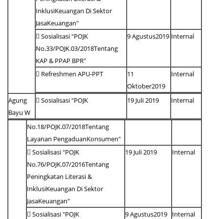
InklusiKeuangan Di Sektor
JasaKeuangan"
 Sosialisasi "POJK
9 Agustus2019
Internal
No.33/POJK.03/2018Tentang
KAP & PPAP BPR"
 Refreshmen APU-PPT
11
Internal
Oktober2019
Agung
 Sosialisasi "POJK
19 Juli 2019
Internal
Bayu W
No.18/POJK.07/2018Tentang
Layanan PengaduanKonsumen"
 Sosialisasi "POJK
19 Juli 2019
Internal
No.76/POJK.07/2016Tentang
Peningkatan Literasi &
InklusiKeuangan Di Sektor
JasaKeuangan"
 Sosialisasi "POJK
9 Agustus2019
Internal