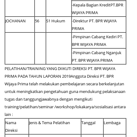
-Kepala Bagian KreditPT.BPR
WIJAYA PRIMA
JOCHANAN
56
S1 Hukum
-Direktur PT. BPR WIJAYA
PRIMA
-Pimpinan Cabang Kediri PT.
BPR WIJAYA PRIMA
-Pimpinan Cabang Nganjuk
PT. BPR WIJAYA PRIMA
PELATIHAN/TRAINING YANG DIIKUTI DIREKSI PT. BPR WIJAYA
PRIMA PADA TAHUN LAPORAN 2019Anggota Direksi PT. BPR
Wijaya Prima telah melakukan pembelajaran secara berkelanjutan
untuk meningkatkan pengetahuan guna mendukung pelaksanaan
tugas dan tanggungjawabnya dengan mengikuti
training/pelatihan/seminar /workshop/lokakarya/sosialisasi antara
lain :
Nama
Jenis & Tema Pelatihan
Tanggal
Lembaga
Direksi