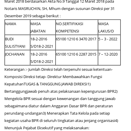
Maret 2018 berdasarkan Akta No.9 Tanggal 12 Maret 2018 pada
Notaris MASRUCHIN, SH, Mhum dengan susunan Direksi per 31
Desember 2019 sebagai berikut :
NAMA
MASA
NO.SERTIFIKASI
MASA
JABATAN
KOMPETENSI
LAKUS/D
BUDI
18-2-2016
65100 1210 6 3470 2017
5 – 3 - 2022
SULISTYANI
S/D18-2-2021
JOCHANAN
18-2-2016
65100 1210 6 2287 2015
7 – 12-2020
S/D18-2-2021
Keterangan :- Jumlah Direksi telah terpenuhi sesuai ketentuan-
Komposisi Direksi tetap- Direktur Membawahkan Fungsi
KepatuhanTUGAS & TANGGUNG JAWAB DIREKSI1)
Bertanggungjawab penuh atas pelaksanaan kepengurusan BPR2)
Mengelola BPR sesuai dengan kewenangan dan tanggung jawab
sebagaimana diatur dalam Anggaran Dasar BPR dan peraturan
perundang-undangan3) Menerapkan Tata Kelola pada setiap
kegiatan usaha BPR di seluruh tingkatan atau jenjang organisasi4)
Menunjuk Pejabat Eksekutif yang melaksanakan: