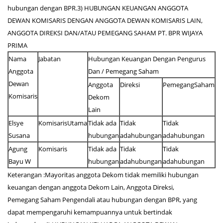
hubungan dengan BPR.3) HUBUNGAN KEUANGAN ANGGOTA
DEWAN KOMISARIS DENGAN ANGGOTA DEWAN KOMISARIS LAIN,
ANGGOTA DIREKSI DAN/ATAU PEMEGANG SAHAM PT. BPR WIJAYA
PRIMA
Nama
Jabatan
Hubungan Keuangan Dengan Pengurus
Anggota
Dan / Pemegang Saham
Dewan
Anggota
Direksi
PemegangSaham
Komisaris
Dekom
Lain
Elsye
KomisarisUtama
Tidak ada
Tidak
Tidak
Susana
hubungan
adahubungan
adahubungan
Agung
Komisaris
Tidak ada
Tidak
Tidak
Bayu W
hubungan
adahubungan
adahubungan
Keterangan :Mayoritas anggota Dekom tidak memiliki hubungan
keuangan dengan anggota Dekom Lain, Anggota Direksi,
Pemegang Saham Pengendali atau hubungan dengan BPR, yang
dapat mempengaruhi kemampuannya untuk bertindak