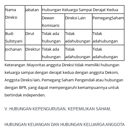
Nama
Jabatan
Hubungan Keluarga Sampai Derajat Kedua
Direksi
Dewan
Direksi Lain
PemegangSaham
Komisaris
Budi
Dirut
Tidak ada
Tidak
Tidak
Sulistyani
hubungan
adahubungan
adahubungan
Jochanan
Direktur
Tidak ada
Tidak
Tidak
hubungan
adahubungan
adahubungan
Keterangan :Mayoritas anggota Direksi tidak memiliki hubungan
keluarga sampai dengan derajat kedua dengan anggota Dekom,
Anggota Direksi lain, Pemegang Saham Pengendali atau hubungan
dengan BPR, yang dapat mempengaruhi kemampuannya untuk
bertindak independen.
V. HUBUNGAN KEPENGURUSAN, KEPEMILIKAN SAHAM,
HUBUNGAN KEUANGAN DAN HUBUNGAN KELUARGA ANGGOTA