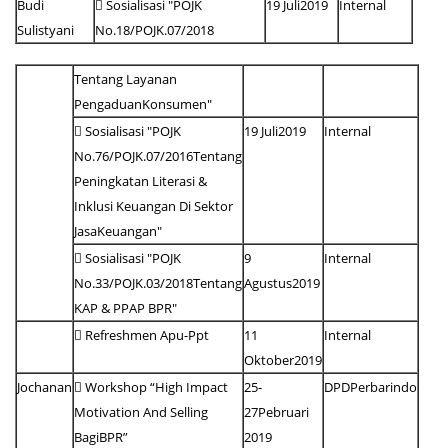
Budi
 Sosialisasi "POJK
19 Juli2019
Internal
Sulistyani
No.18/POJK.07/2018
Tentang Layanan
PengaduanKonsumen"
 Sosialisasi "POJK
19 Juli2019
Internal
No.76/POJK.07/2016Tentang
Peningkatan Literasi &
Inklusi Keuangan Di Sektor
JasaKeuangan"
 Sosialisasi "POJK
9
Internal
No.33/POJK.03/2018Tentang
Agustus2019
KAP & PPAP BPR"
 Refreshmen Apu-Ppt
11
Internal
Oktober2019
Jochanan
 Workshop “High Impact
25-
DPDPerbarindo
Motivation And Selling
27Pebruari
BagiBPR”
2019