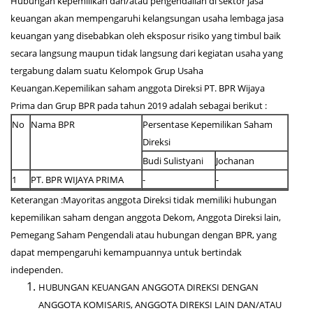
Hubungan kepemilikan dan/atau pengendalian di sektor jasa
keuangan akan mempengaruhi kelangsungan usaha lembaga jasa
keuangan yang disebabkan oleh eksposur risiko yang timbul baik
secara langsung maupun tidak langsung dari kegiatan usaha yang
tergabung dalam suatu Kelompok Grup Usaha
Keuangan.Kepemilikan saham anggota Direksi PT. BPR Wijaya
Prima dan Grup BPR pada tahun 2019 adalah sebagai berikut :
No
Nama BPR
Persentase Kepemilikan Saham
Direksi
Budi Sulistyani
Jochanan
1
PT. BPR WIJAYA PRIMA
-
-
Keterangan :Mayoritas anggota Direksi tidak memiliki hubungan
kepemilikan saham dengan anggota Dekom, Anggota Direksi lain,
Pemegang Saham Pengendali atau hubungan dengan BPR, yang
dapat mempengaruhi kemampuannya untuk bertindak
independen.
HUBUNGAN KEUANGAN ANGGOTA DIREKSI DENGAN
ANGGOTA KOMISARIS, ANGGOTA DIREKSI LAIN DAN/ATAU