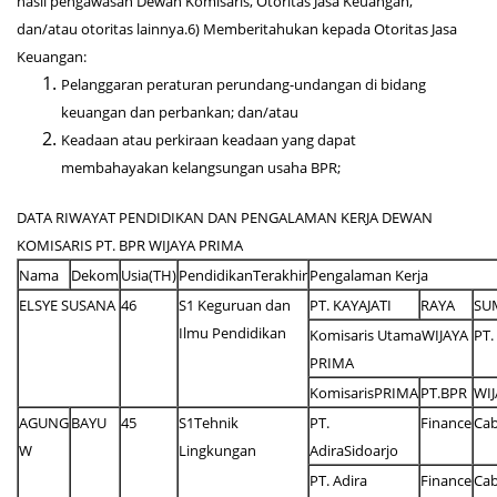
hasil pengawasan Dewan Komisaris, Otoritas Jasa Keuangan,
dan/atau otoritas lainnya.6) Memberitahukan kepada Otoritas Jasa
Keuangan:
Pelanggaran peraturan perundang-undangan di bidang
keuangan dan perbankan; dan/atau
Keadaan atau perkiraan keadaan yang dapat
membahayakan kelangsungan usaha BPR;
DATA RIWAYAT PENDIDIKAN DAN PENGALAMAN KERJA DEWAN
KOMISARIS PT. BPR WIJAYA PRIMA
Nama
Dekom
Usia(TH)
PendidikanTerakhir
Pengalaman Kerja
ELSYE SUSANA
46
S1 Keguruan dan
PT. KAYAJATI
RAYA
SU
Ilmu Pendidikan
Komisaris UtamaWIJAYA
PT.
PRIMA
KomisarisPRIMA
PT.BPR
WIJ
AGUNG
BAYU
45
S1Tehnik
PT.
Finance
Ca
W
Lingkungan
AdiraSidoarjo
PT. Adira
Finance
Ca