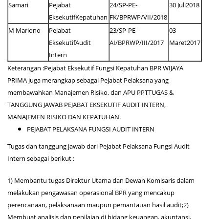
Samari
Pejabat
24/SP-PE-
30 Juli2018
EksekutifKepatuhan
FK/BPRWP/VII/2018
M Mariono
Pejabat
23/SP-PE-
03
EksekutifAudit
AI/BPRWP/III/2017
Maret2017
Intern
Keterangan :Pejabat Eksekutif Fungsi Kepatuhan BPR WIJAYA
PRIMA juga merangkap sebagai Pejabat Pelaksana yang
membawahkan Manajemen Risiko, dan APU PPTTUGAS &
TANGGUNG JAWAB PEJABAT EKSEKUTIF AUDIT INTERN,
MANAJEMEN RISIKO DAN KEPATUHAN.
PEJABAT PELAKSANA FUNGSI AUDIT INTERN
Tugas dan tanggung jawab dari Pejabat Pelaksana Fungsi Audit
Intern sebagai berikut :
1) Membantu tugas Direktur Utama dan Dewan Komisaris dalam
melakukan pengawasan operasional BPR yang mencakup
perencanaan, pelaksanaan maupun pemantauan hasil audit;2)
Membuat analisis dan penilaian di bidang keuangan, akuntansi,