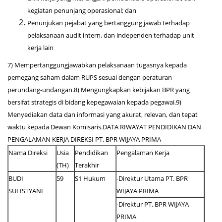
kegiatan penunjang operasional; dan
Penunjukan pejabat yang bertanggung jawab terhadap
pelaksanaan audit intern, dan independen terhadap unit
kerja lain
7) Mempertanggungjawabkan pelaksanaan tugasnya kepada
pemegang saham dalam RUPS sesuai dengan peraturan
perundang-undangan.8) Mengungkapkan kebijakan BPR yang
bersifat strategis di bidang kepegawaian kepada pegawai.9)
Menyediakan data dan informasi yang akurat, relevan, dan tepat
waktu kepada Dewan Komisaris.DATA RIWAYAT PENDIDIKAN DAN
PENGALAMAN KERJA DIREKSI PT. BPR WIJAYA PRIMA
Nama Direksi
Usia
Pendidikan
Pengalaman Kerja
(TH)
Terakhir
BUDI
59
S1 Hukum
-Direktur Utama PT. BPR
SULISTYANI
WIJAYA PRIMA
-Direktur PT. BPR WIJAYA
PRIMA