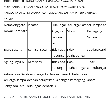
independen.4) HUBUNGAN KELUARGA ANGGOTA DEWAN
KOMISARIS DENGAN ANGGOTA DEWAN KOMISARIS LAIN,
ANGGOTA DIREKSI DAN/ATAU PEMEGANG SAHAM PT. BPR WIJAYA
PRIMA
Nama Anggota
Jabatan
Hubungan Keluarga Sampai Derajat K
DewanKomisaris
Anggota
Direksi
Pemegang
Dekom
Saham
lain
Elsye Susana
KomisarisUtama
Tidak ada
Tidak
SaudaraKan
hubungan
adahubungan
Agung Bayu W
Komisaris
Tidak ada
Tidak
Tidak
hubungan
adahubungan
adahubunga
Keterangan :Salah satu anggota Dekom memiliki hubungan
keluarga sampai dengan derajat kedua dengan Pemegang Saham
Pengendali atau hubungan dengan BPR.
VI. PAKET/KEBIJAKAN REMUNERASI DAN FASILITAS LAIN