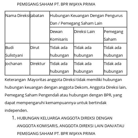
PEMEGANG SAHAM PT. BPR WIJAYA PRIMA
Nama Direksi
Jabatan
Hubungan Keuangan Dengan Pengurus
Dan / Pemegang Saham Lain
Dewan
Direksi Lain
Pemegang
Komisaris
Saham
Budi
Dirut
Tidak ada
Tidak ada
Tidak ada
Sulistyani
hubungan
hubungan
hubungan
Jochanan
Direktur
Tidak ada
Tidak ada
Tidak ada
hubungan
hubungan
hubungan
Keterangan :Mayoritas anggota Direksi tidak memiliki hubungan
hubungan keuangan dengan anggota Dekom, Anggota Direksi lain,
Pemegang Saham Pengendali atau hubungan dengan BPR, yang
dapat mempengaruhi kemampuannya untuk bertindak
independen.
HUBUNGAN KELUARGA ANGGOTA DIREKSI DENGAN
ANGGOTA KOMISARIS, ANGGOTA DIREKSI LAIN DAN/ATAU
PEMEGANG SAHAM PT. BPR WIJAYA PRIMA