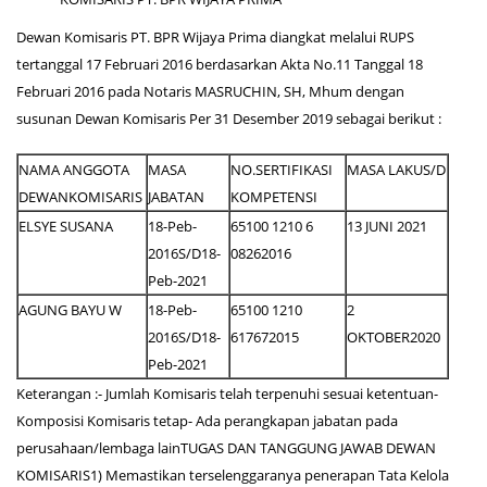
Dewan Komisaris PT. BPR Wijaya Prima diangkat melalui RUPS
tertanggal 17 Februari 2016 berdasarkan Akta No.11 Tanggal 18
Februari 2016 pada Notaris MASRUCHIN, SH, Mhum dengan
susunan Dewan Komisaris Per 31 Desember 2019 sebagai berikut :
NAMA ANGGOTA
MASA
NO.SERTIFIKASI
MASA LAKUS/D
DEWANKOMISARIS
JABATAN
KOMPETENSI
ELSYE SUSANA
18-Peb-
65100 1210 6
13 JUNI 2021
2016S/D18-
08262016
Peb-2021
AGUNG BAYU W
18-Peb-
65100 1210
2
2016S/D18-
617672015
OKTOBER2020
Peb-2021
Keterangan :- Jumlah Komisaris telah terpenuhi sesuai ketentuan-
Komposisi Komisaris tetap- Ada perangkapan jabatan pada
perusahaan/lembaga lainTUGAS DAN TANGGUNG JAWAB DEWAN
KOMISARIS1) Memastikan terselenggaranya penerapan Tata Kelola