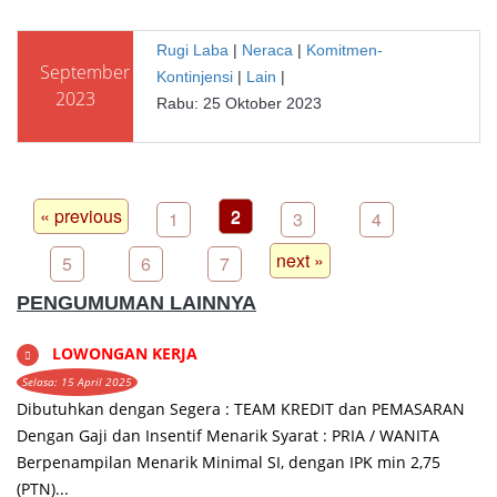
Rugi Laba
|
Neraca
|
Komitmen-
September
Kontinjensi
|
Lain
|
2023
Rabu: 25 Oktober 2023
« previous
2
1
3
4
next »
5
6
7
PENGUMUMAN LAINNYA
LOWONGAN KERJA
Selasa: 15 April 2025
Dibutuhkan dengan Segera : TEAM KREDIT dan PEMASARAN
Dengan Gaji dan Insentif Menarik Syarat : PRIA / WANITA
Berpenampilan Menarik Minimal SI, dengan IPK min 2,75
(PTN)...