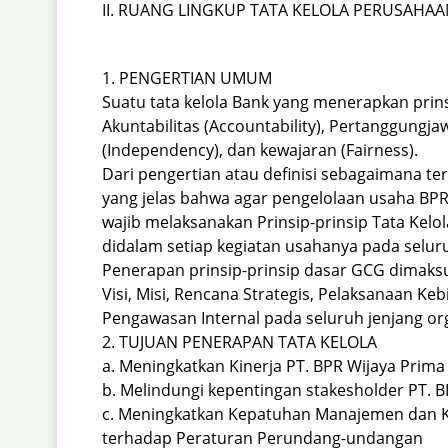
II. RUANG LINGKUP TATA KELOLA PERUSAHA
1.
PENGERTIAN UMUM
Suatu tata kelola Bank yang menerapkan prin
Akuntabilitas (Accountability), Pertanggungja
(Independency), dan kewajaran (Fairness).
Dari pengertian atau definisi sebagaimana t
yang jelas bahwa agar pengelolaan usaha BP
wajib melaksanakan Prinsip-prinsip Tata Kel
didalam setiap kegiatan usahanya pada seluru
Penerapan prinsip-prinsip dasar GCG dimaks
Visi, Misi, Rencana Strategis, Pelaksanaan Ke
Pengawasan Internal pada seluruh jenjang org
2.
TUJUAN PENERAPAN TATA KELOLA
a. Meningkatkan Kinerja PT. BPR Wijaya Prima
b. Melindungi kepentingan stakesholder PT. 
c. Meningkatkan Kepatuhan Manajemen dan K
terhadap Peraturan Perundang-undangan