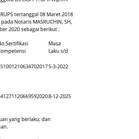
i RUPS tertanggal 08 Maret 2018
8 pada Notaris MASRUCHIN, SH,
r 2020 sebagai berikut :
o.Sertifikasi
Masa
Kompetensi
Laku s/d
651001210634702017
5-3-2022
641271120669592020
8-12-2025
tuan yang berlaku; dan
han.