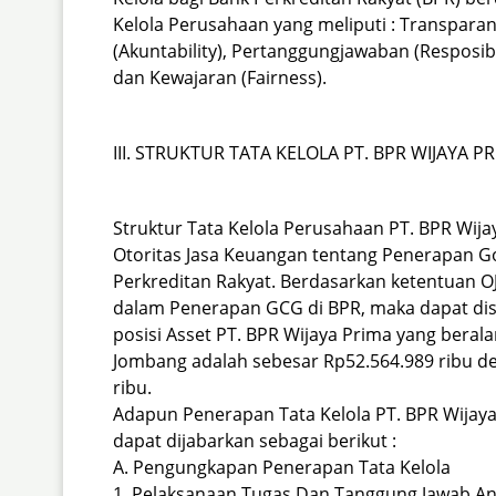
Kelola Perusahaan yang meliputi : Transparans
(Akuntability), Pertanggungjawaban (Resposib
dan Kewajaran (Fairness).
III. STRUKTUR TATA KELOLA PT. BPR WIJAYA P
Struktur Tata Kelola Perusahaan PT. BPR Wij
Otoritas Jasa Keuangan tentang Penerapan 
Perkreditan Rakyat. Berdasarkan ketentuan OJ
dalam Penerapan GCG di BPR, maka dapat di
posisi Asset PT. BPR Wijaya Prima yang beral
Jombang adalah sebesar
Rp52.564.989
ribu d
ribu.
Adapun Penerapan Tata Kelola PT. BPR Wijaya
dapat dijabarkan sebagai berikut :
A. Pengungkapan Penerapan Tata Kelola
1. Pelaksanaan Tugas Dan Tanggung Jawab Ang