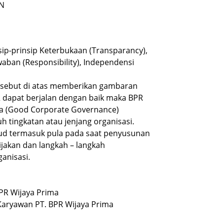
AN
sip-prinsip Keterbukaan (Transparancy),
waban (Responsibility), Independensi
ersebut di atas memberikan gambaran
R dapat berjalan dengan baik maka BPR
ola (Good Corporate Governance)
h tingkatan atau jenjang organisasi.
ud termasuk pula pada saat penyusunan
bijakan dan langkah – langkah
anisasi.
BPR Wijaya Prima
aryawan PT. BPR Wijaya Prima