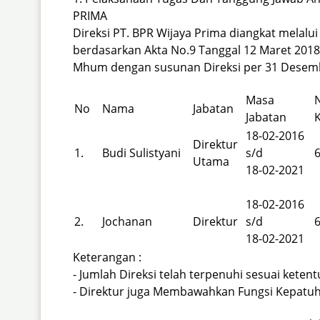
PRIMA
Direksi PT. BPR Wijaya Prima diangkat melalu
berdasarkan Akta No.9 Tanggal 12 Maret 201
Mhum dengan susunan Direksi per 31 Desembe
Masa
N
No
Nama
Jabatan
Jabatan
18-02-2016
Direktur
1.
Budi Sulistyani
s/d
Utama
18-02-2021
18-02-2016
2.
Jochanan
Direktur
s/d
18-02-2021
Keterangan :
- Jumlah Direksi telah terpenuhi sesuai keten
- Direktur juga Membawahkan Fungsi Kepatu