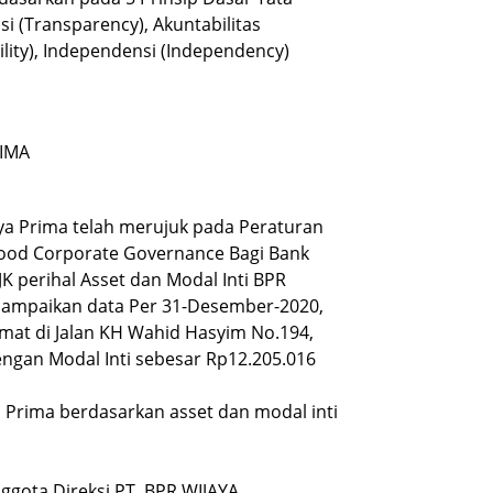
i (Transparency), Akuntabilitas
ility), Independensi (Independency)
RIMA
aya Prima telah merujuk pada Peraturan
Good Corporate Governance Bagi Bank
K perihal Asset dan Modal Inti BPR
sampaikan data Per 31-Desember-2020,
amat di Jalan KH Wahid Hasyim No.194,
engan Modal Inti sebesar
Rp12.205.016
 Prima berdasarkan asset dan modal inti
gota Direksi PT. BPR WIJAYA