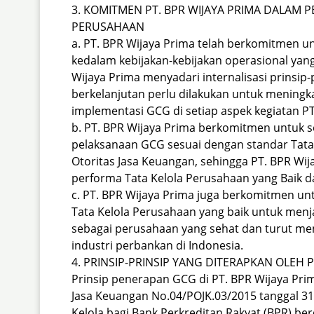
3.
KOMITMEN PT. BPR WIJAYA PRIMA DALAM 
PERUSAHAAN
a. PT. BPR Wijaya Prima telah berkomitmen un
kedalam kebijakan-kebijakan operasional yang
Wijaya Prima menyadari internalisasi prinsip-
berkelanjutan perlu dilakukan untuk meningk
implementasi GCG di setiap aspek kegiatan PT
b. PT. BPR Wijaya Prima berkomitmen untuk 
pelaksanaan GCG sesuai dengan standar Tata 
Otoritas Jasa Keuangan, sehingga PT. BPR Wi
performa Tata Kelola Perusahaan yang Baik da
c. PT. BPR Wijaya Prima juga berkomitmen u
Tata Kelola Perusahaan yang baik untuk menj
sebagai perusahaan yang sehat dan turut m
industri perbankan di Indonesia.
4.
PRINSIP-PRINSIP YANG DITERAPKAN OLEH P
Prinsip penerapan GCG di PT. BPR Wijaya Pr
Jasa Keuangan No.04/POJK.03/2015 tanggal 3
Kelola bagi Bank Perkreditan Rakyat (BPR) be