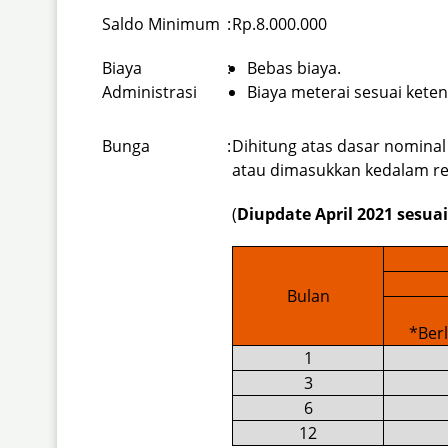
Saldo Minimum
:
Rp.8.000.000
Biaya
:
Bebas biaya.
Administrasi
Biaya meterai sesuai kete
Bunga
:
Dihitung atas dasar nominal
atau dimasukkan kedalam re
(
Diupdate April 2021 sesua
Bulan
*Berl
1
3
6
12