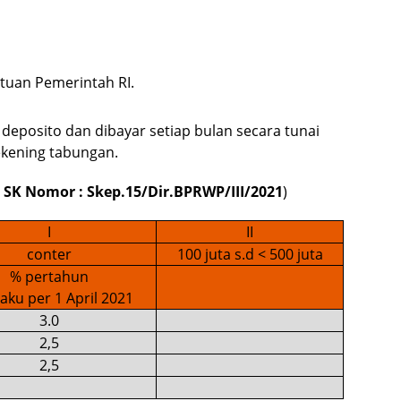
ntuan Pemerintah RI.
 deposito dan dibayar setiap bulan secara tunai
kening tabungan.
i SK Nomor : Skep.15/Dir.BPRWP/III/2021
)
I
II
conter
100 juta s.d < 500 juta
% pertahun
aku per 1 April 2021
3.0
2,5
2,5