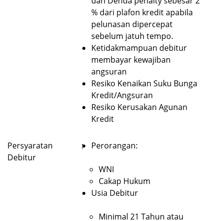
dan Denda penalty sebesar 2
% dari plafon kredit apabila
pelunasan dipercepat
sebelum jatuh tempo.
Ketidakmampuan debitur
membayar kewajiban
angsuran
Resiko Kenaikan Suku Bunga
Kredit/Angsuran
Resiko Kerusakan Agunan
Kredit
Persyaratan
:
Perorangan:
Debitur
WNI
Cakap Hukum
Usia Debitur
Minimal 21 Tahun atau